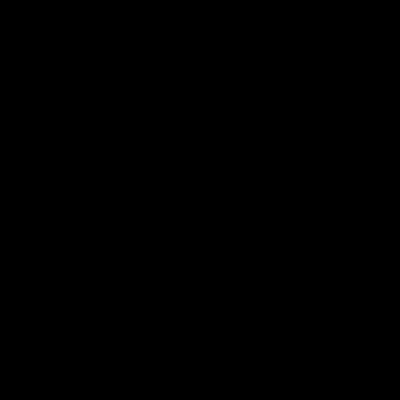
bet365_ không vào được bet365