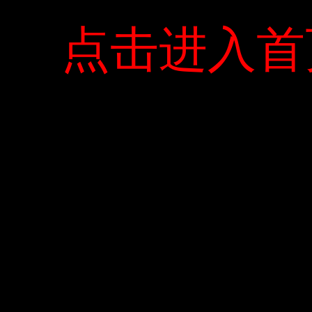
trên VnExpress ngày 29/10. .
点击进入首
点击进入首
Bác sĩ chuyên khoa II Nguyễn Thị Phương Nga hiện
là trưởng khoa nội thần kinh Bệnh viện Đồng Hương
(TP.HCM), là thành viên của Hội đột quỵ TP.HCM, Hội
đột quỵ Việt Nam, Hội bệnh, Alzheimer’s và các hội
đột quỵ Việt Nam Nhận thức thần kinh của con người
Filed under:
Các bệnh
Previous
Next
No comment yet, add your voice below!