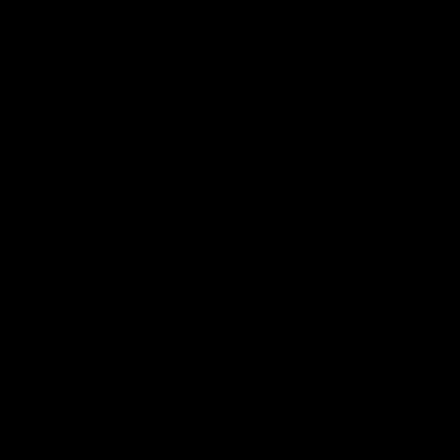
ược
ẻ
ên
hà
t
uốc
ốc
trị