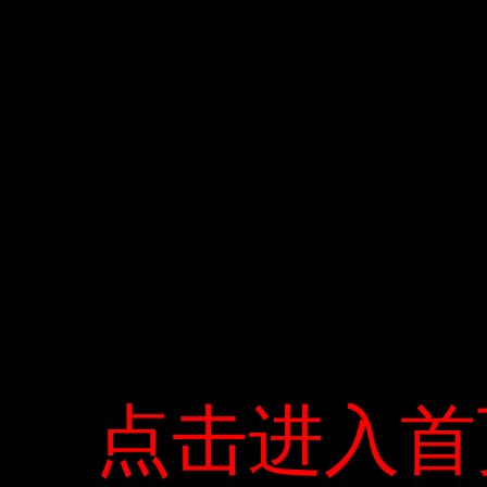
Filed under:
Giới sao
Previous
Next
No comment yet, add your voice below!
Add a Comment
Email của bạn sẽ không được hiển thị công khai.
Các trường bắt
buộc được đánh dấu
*
点击进入首
点击进入首
COMMENT *