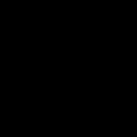
ô, ướt sũng.