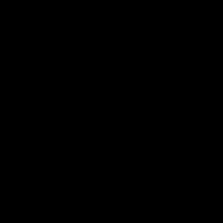
àng
gọi
ra
ổn
nh
u
g
 có
.
ược